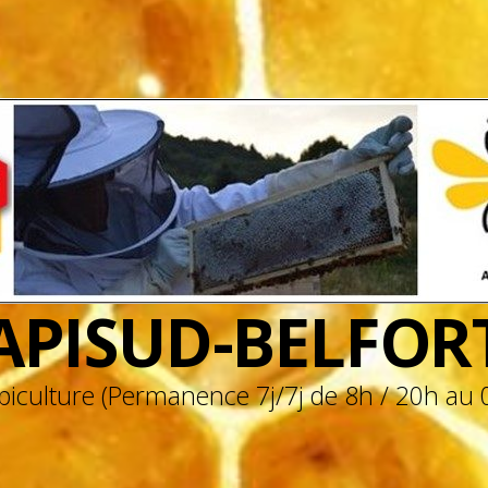
APISUD-BELFOR
apiculture (Permanence 7j/7j de 8h / 20h au 