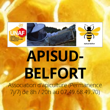
APISUD-
BELFORT
Association d'apiculture (Permanence
7j/7j de 8h / 20h au 07.49.68.49.70)